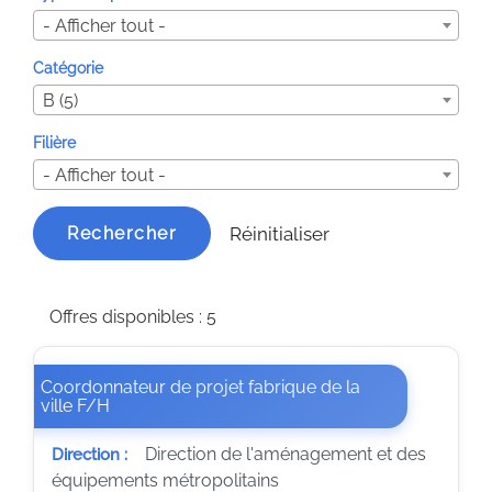
- Afficher tout -
Catégorie
B (5)
Filière
- Afficher tout -
Réinitialiser
Rechercher
Offres disponibles : 5
Coordonnateur de projet fabrique de la
(Nouvelle fenêtre)
ville F/H
Direction de l'aménagement et des
Direction :
équipements métropolitains