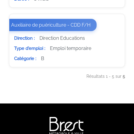
(Nouvelle fenêtre)
Auxiliaire de puériculture - CDD F/H
Direction Educations
Direction :
Emploi temporaire
Type d'emploi :
B
Catégorie :
Résultats 1 - 5 sur
5