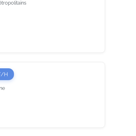
tropolitains
(Nouvelle fenêtre)
F/H
ine