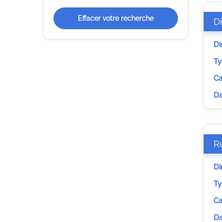
Effacer votre recherche
D
Di
Ty
Ca
Da
Re
Di
Ty
Ca
Da