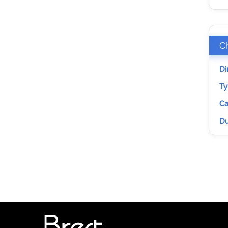
C
Di
Ty
Ca
Du