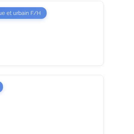
(Nouvelle fenêtre)
e et urbain F/H
Nouvelle fenêtre)