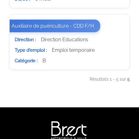
(Nouvelle fenêtre)
Auxiliaire de puériculture - CDD F/H
Direction Educations
Direction :
Emploi temporaire
Type d'emploi :
B
Catégorie :
Résultats 1 - 5 sur
5