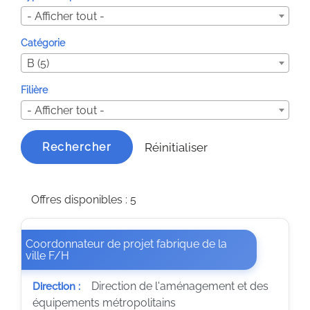
- Afficher tout -
Catégorie
B (5)
Filière
- Afficher tout -
Réinitialiser
Rechercher
Offres disponibles : 5
Coordonnateur de projet fabrique de la
(Nouvelle fenêtre)
ville F/H
Direction de l'aménagement et des
Direction :
équipements métropolitains