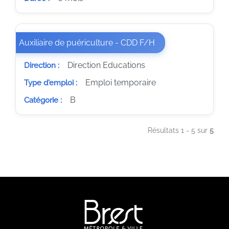
(Nouvelle fenêtre)
Auxiliaire de puériculture - CDD F/H
Direction Educations
Direction :
Emploi temporaire
Type d'emploi :
B
Catégorie :
Résultats 1 - 5 sur
5