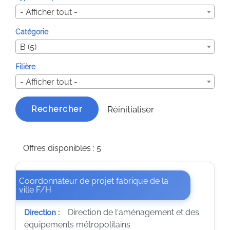
- Afficher tout -
Catégorie
B (5)
Filière
- Afficher tout -
Réinitialiser
Rechercher
Offres disponibles : 5
Coordonnateur de projet fabrique de la
(Nouvelle fenêtre)
ville F/H
Direction de l'aménagement et des
Direction :
équipements métropolitains